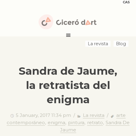
CAS
La revista
Blog
Sandra de Jaume,
la retratista del
enigma
5 January, 2017 11:34 pm /
La revista
/
arte
contemporáneo
,
enigma
,
pintura
,
retrato
,
Sandra De
Jaume