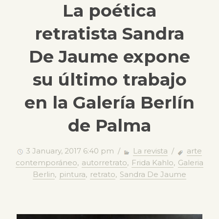
La poética
retratista Sandra
De Jaume expone
su último trabajo
en la Galería Berlín
de Palma
3 January, 2017 6:40 pm /
La revista
/
arte
contemporáneo
,
autorretrato
,
Frida Kahlo
,
Galeria
Berlin
,
pintura
,
retrato
,
Sandra De Jaume