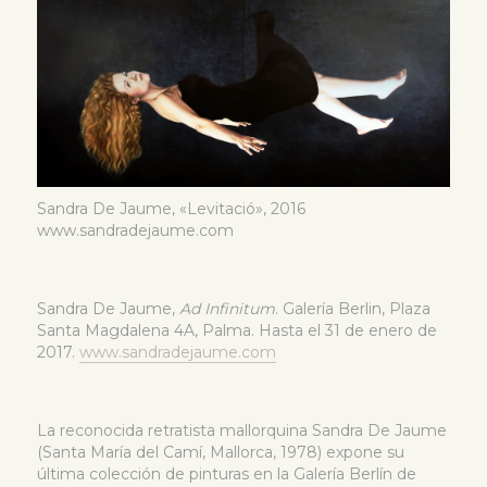
Sandra De Jaume, «Levitació», 2016
www.sandradejaume.com
Sandra De Jaume,
Ad Infinitum
. Galería Berlin, Plaza
Santa Magdalena 4A, Palma. Hasta el 31 de enero de
2017.
www.sandradejaume.com
La reconocida retratista mallorquina Sandra De Jaume
(Santa María del Camí, Mallorca, 1978) expone su
última colección de pinturas en la Galería Berlín de