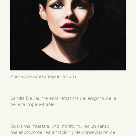
Aura www.sandradejaume.com
Sandra De Jaume es la retratista del enigma, de la
belleza impenetrable.
Su última muestra, «Ad Infinitum», es un canto
melancólico de reafirmación y de consecución de