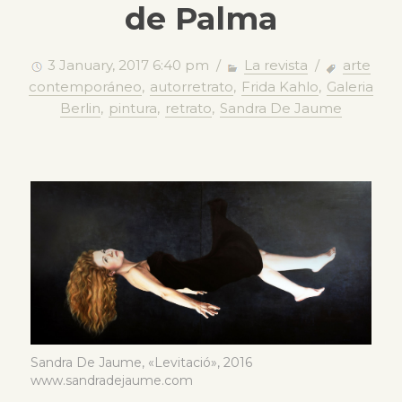
de Palma
3 January, 2017 6:40 pm /
La revista
/
arte
contemporáneo
,
autorretrato
,
Frida Kahlo
,
Galeria
Berlin
,
pintura
,
retrato
,
Sandra De Jaume
Sandra De Jaume, «Levitació», 2016
www.sandradejaume.com