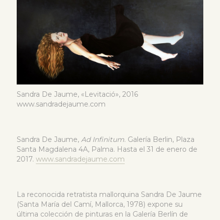
Sandra De Jaume, «Levitació», 2016
www.sandradejaume.com
Sandra De Jaume,
Ad Infinitum
. Galería Berlin, Plaza
Santa Magdalena 4A, Palma. Hasta el 31 de enero de
2017.
www.sandradejaume.com
La reconocida retratista mallorquina Sandra De Jaume
(Santa María del Camí, Mallorca, 1978) expone su
última colección de pinturas en la Galería Berlín de