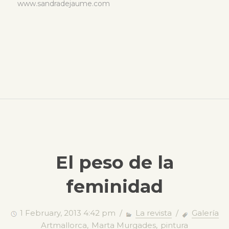
www.sandradejaume.com
El peso de la
feminidad
1 February, 2013 4:42 pm /
La revista
/
Galería
Artmallorca
,
Marta Murgades
,
pintura