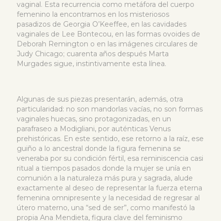
vaginal. Esta recurrencia como metáfora del cuerpo
femenino la encontramos en los misteriosos
pasadizos de Georgia O’Keeffee, en las cavidades
vaginales de Lee Bontecou, en las formas ovoides de
Deborah Remington o en las imágenes circulares de
Judy Chicago; cuarenta años después Marta
Murgades sigue, instintivamente esta línea.
Algunas de sus piezas presentarán, además, otra
particularidad: no son mandorlas vacías, no son formas
vaginales huecas, sino protagonizadas, en un
parafraseo a Modigliani, por auténticas Venus
prehistóricas. En este sentido, ese retorno a la raíz, ese
guiño a lo ancestral donde la figura femenina se
veneraba por su condición fértil, esa reminiscencia casi
ritual a tiempos pasados donde la mujer se unía en
comunión a la naturaleza más pura y sagrada, alude
exactamente al deseo de representar la fuerza eterna
femenina omnipresente y la necesidad de regresar al
útero materno, una “sed de ser”, como manifestó la
propia Ana Mendieta, figura clave del feminismo