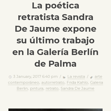
La poética
retratista Sandra
De Jaume expone
su último trabajo
en la Galería Berlín
de Palma
3 January, 2017 6:40 pm /
La revista
/
arte
contemporáneo
,
autorretrato
,
Frida Kahlo
,
Galeria
Berlin
,
pintura
,
retrato
,
Sandra De Jaume