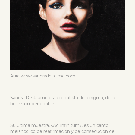
Aura www.sandradejaume.com
Sandra De Jaume es la retratista del enigma, de la
belleza impenetrable.
Su última muestra, «Ad Infinitum», es un canto
melancólico de reafirmación y de consecución de