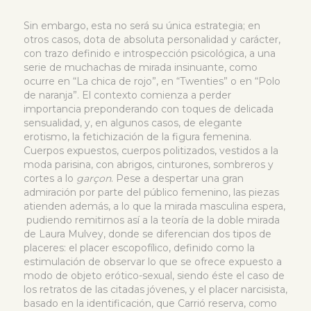
Sin embargo, esta no será su única estrategia; en
otros casos, dota de absoluta personalidad y carácter,
con trazo definido e introspección psicológica, a una
serie de muchachas de mirada insinuante, como
ocurre en “La chica de rojo”, en “Twenties” o en “Polo
de naranja”. El contexto comienza a perder
importancia preponderando con toques de delicada
sensualidad, y, en algunos casos, de elegante
erotismo, la fetichización de la figura femenina.
Cuerpos expuestos, cuerpos politizados, vestidos a la
moda parisina, con abrigos, cinturones, sombreros y
cortes a lo
garçon
. Pese a despertar una gran
admiración por parte del público femenino, las piezas
atienden además, a lo que la mirada masculina espera,
pudiendo remitirnos así a la teoría de la doble mirada
de Laura Mulvey, donde se diferencian dos tipos de
placeres: el placer escopofílico, definido como la
estimulación de observar lo que se ofrece expuesto a
modo de objeto erótico-sexual, siendo éste el caso de
los retratos de las citadas jóvenes, y el placer narcisista,
basado en la identificación, que Carrió reserva, como