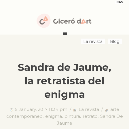
CAS
La revista
Blog
Sandra de Jaume,
la retratista del
enigma
5 January, 2017 11:34 pm /
La revista
/
arte
contemporáneo
,
enigma
,
pintura
,
retrato
,
Sandra De
Jaume