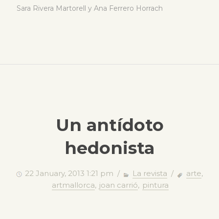
Sara Rivera Martorell y Ana Ferrero Horrach
Un antídoto
hedonista
22 January, 2013 1:21 pm /
La revista
/
arte
,
artmallorca
,
joan carrió
,
pintura