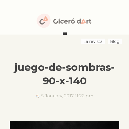
La revista
Blog
juego-de-sombras-
90-x-140
5 January, 2017 11:26 pm