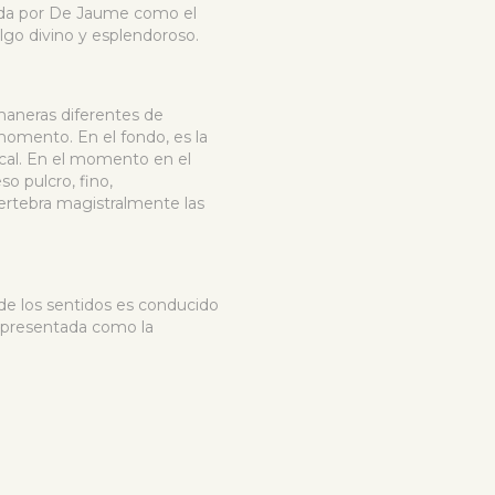
atada por De Jaume como el
lgo divino y esplendoroso.
maneras diferentes de
 momento. En el fondo, es la
ical. En el momento en el
so pulcro, fino,
vertebra magistralmente las
de los sentidos es conducido
s presentada como la