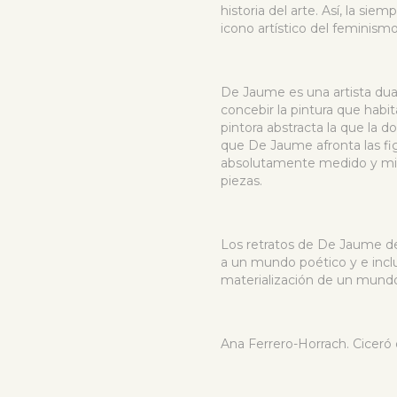
historia del arte. Así, la s
icono artístico del feminism
De Jaume es una artista dual
concebir la pintura que habit
pintora abstracta la que la 
que De Jaume afronta las figu
absolutamente medido y mili
piezas.
Los retratos de De Jaume de
a un mundo poético y e incl
materialización de un mundo
Ana Ferrero-Horrach. Ciceró 