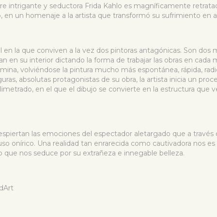
iempre intrigante y seductora Frida Kahlo es magníficamente retr
o, en un homenaje a la artista que transformó su sufrimiento en a
 en la que conviven a la vez dos pintoras antagónicas. Son dos 
an en su interior dictando la forma de trabajar las obras en cada
domina, volviéndose la pintura mucho más espontánea, rápida, rad
ras, absolutas protagonistas de su obra, la artista inicia un proce
metrado, en el que el dibujo se convierte en la estructura que 
spiertan las emociones del espectador aletargado que a través 
uso onírico. Una realidad tan enrarecida como cautivadora nos e
 que nos seduce por su extrañeza e innegable belleza.
dArt