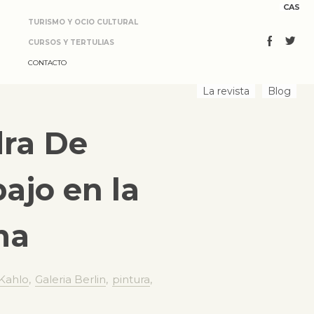
CAS
TURISMO Y OCIO CULTURAL
CURSOS Y TERTULIAS
CONTACTO
La revista
Blog
dra De
ajo en la
ma
 Kahlo
,
Galeria Berlin
,
pintura
,