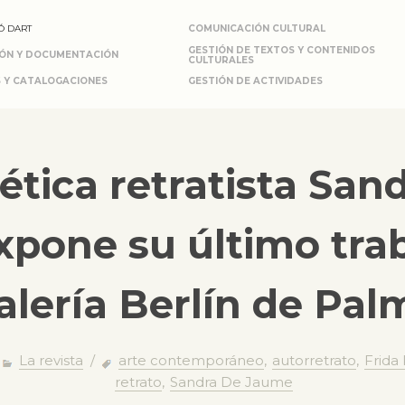
Ó DART
COMUNICACIÓN CULTURAL
GESTIÓN DE TEXTOS Y CONTENIDOS
IÓN Y DOCUMENTACIÓN
CULTURALES
 Y CATALOGACIONES
GESTIÓN DE ACTIVIDADES
ética retratista San
pone su último trab
alería Berlín de Pal
/
La revista
/
arte contemporáneo
,
autorretrato
,
Frida
retrato
,
Sandra De Jaume