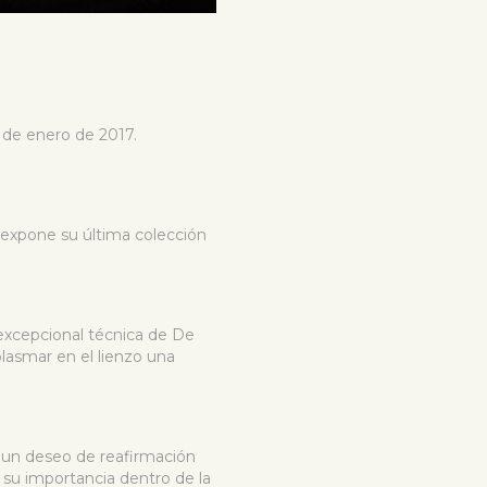
1 de enero de 2017.
 expone su última colección
 excepcional técnica de De
lasmar en el lienzo una
n un deseo de reafirmación
r su importancia dentro de la