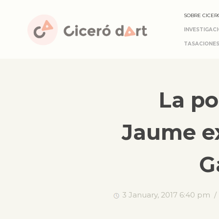
SOBRE CICER
INVESTIGAC
TASACIONES
La po
Jaume ex
G
3 January, 2017 6:40 pm 