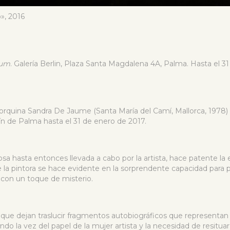
», 2016
tum
. Galería Berlin, Plaza Santa Magdalena 4A, Palma. Hasta el 3
lorquina Sandra De Jaume (Santa María del Camí, Mallorca, 1978)
lín de Palma hasta el 31 de enero de 2017.
sa hasta entonces llevada a cabo por la artista, hace patente la
la pintora se hace evidente en la sorprendente capacidad para p
 con un toque de misterio.
 que dejan traslucir fragmentos autobiográficos que representa
do la vez del papel de la mujer artista y la necesidad de resitua