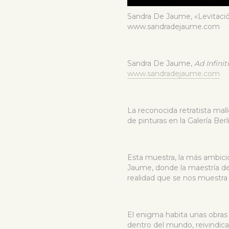
Sandra De Jaume, «Levitació
www.sandradejaume.com
Sandra De Jaume,
Ad Infini
www.sandradejaume.com
La reconocida retratista mal
de pinturas en la Galería Ber
Esta muestra, la más ambicio
Jaume, donde la maestría de 
realidad que se nos muestra
El enigma habita unas obras
dentro del mundo, reivindican