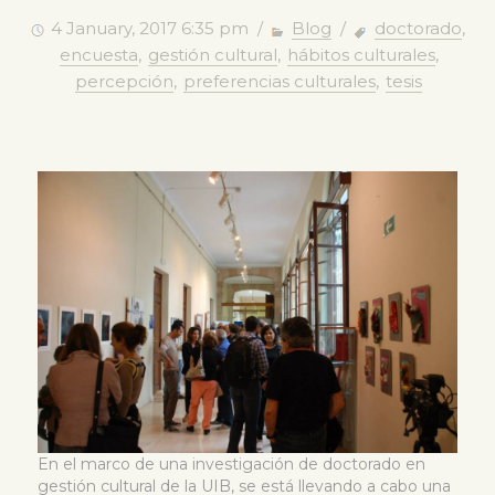
4 January, 2017 6:35 pm /
Blog
/
doctorado
,
encuesta
,
gestión cultural
,
hábitos culturales
,
percepción
,
preferencias culturales
,
tesis
En el marco de una investigación de doctorado en
gestión cultural de la UIB, se está llevando a cabo una