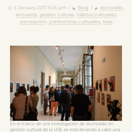
4 January, 2017 6:35 pm /
Blog
/
doctorado
,
encuesta
,
gestión cultural
,
hábitos culturales
,
percepción
,
preferencias culturales
,
tesis
En el marco de una investigación de doctorado en
gestión cultural de la UIB, se está llevando a cabo una