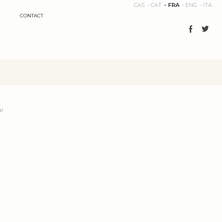
CAS
CAT
FRA
ENG
ITA
CONTACT
al