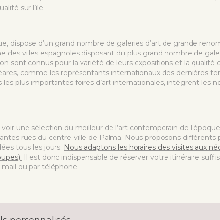
lité sur l’île.
que, dispose d’un grand nombre de galeries d’art de grande ren
une des villes espagnoles disposant du plus grand nombre de galer
ion sont connus pour la variété de leurs expositions et la qualité 
aléares, comme les représentants internationaux des dernières te
les plus importantes foires d’art internationales, intègrent les
e voir une sélection du meilleur de l’art contemporain de l’époque
antes rues du centre-ville de Palma. Nous proposons différents 
dées tous les jours.
Nous adaptons les horaires des visites aux néce
oupes).
Il est donc indispensable de réserver votre itinéraire su
-mail ou par téléphone.