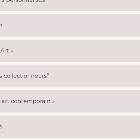
els personnalisés
in
 Art »
es collectionneurs”
 l’art contemporain »
e