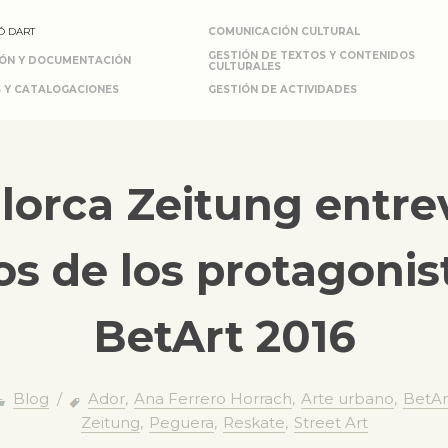
Ó DART
COMUNICACIÓN CULTURAL
GESTIÓN DE TEXTOS Y CONTENIDOS
IÓN Y DOCUMENTACIÓN
CULTURALES
 Y CATALOGACIONES
GESTIÓN DE ACTIVIDADES
llorca Zeitung entrev
s de los protagonis
BetArt 2016
Blog
/
Ador
,
Ana Ferrero Horrach
,
Arte urbano
,
BetAr
Zeitung
,
Peguera
,
Reskate
,
Street Art