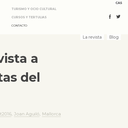
CAS
TURISMO Y OCIO CULTURAL
CURSOS Y TERTULIAS
CONTACTO
La revista
Blog
ista a
tas del
t2016
,
Joan Aguiló
,
Mallorca