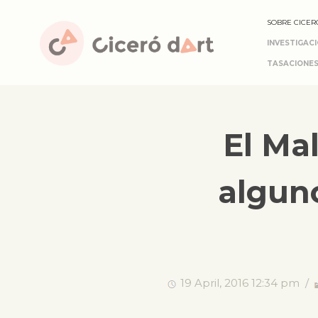
SOBRE CICER
INVESTIGAC
TASACIONES
El Ma
alguno
19 April, 2016 12:34 pm /