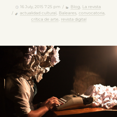
16 July, 2015 7:25 pm /
Blog
,
La revista
/
actualidad cultural
,
Baleares
,
convocatoria
,
crítica de arte
,
revista digital