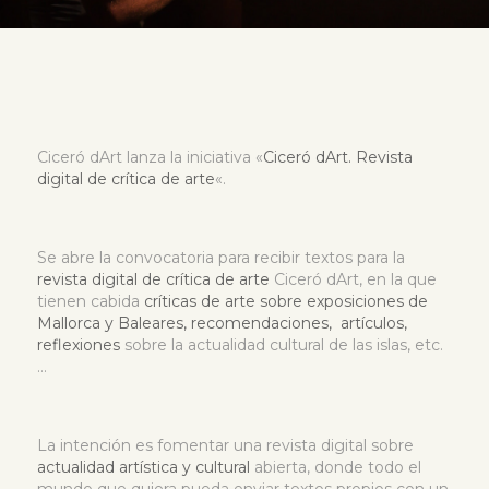
Ciceró dArt lanza la iniciativa «
Ciceró dArt. Revista
digital de crítica de arte
«.
Se abre la convocatoria para recibir textos para la
revista digital de crítica de arte
Ciceró dArt, en la que
tienen cabida
críticas de arte sobre exposiciones de
Mallorca y Baleares, recomendaciones, artículos,
reflexiones
sobre la actualidad cultural de las islas, etc.
…
La intención es fomentar una revista digital sobre
actualidad artística y cultural
abierta, donde todo el
mundo que quiera pueda enviar textos propios con un