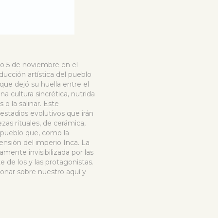
do 5 de noviembre en el
ducción artística del pueblo
que dejó su huella entre el
 cultura sincrética, nutrida
 o la salinar. Este
estadios evolutivos que irán
ezas rituales, de cerámica,
n pueblo que, como la
nsión del imperio Inca. La
mente invisibilizada por las
 de los y las protagonistas.
ionar sobre nuestro aquí y