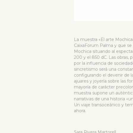
La muestra «El arte Mochica 
CaixaForum Palma y que se po
Mochica situando al espectad
200 y el 850 dC. Las obras, 
por la influencia de sociedade
sincretismo será una consta
configurando el devenir de la
ajuares y joyería sobre las f
mayoría de carácter precolo
muestra supone un auténtico 
narrativas de una historia «
Un viaje transoceánico y tem
ahora.
Sara Rivera Martorell