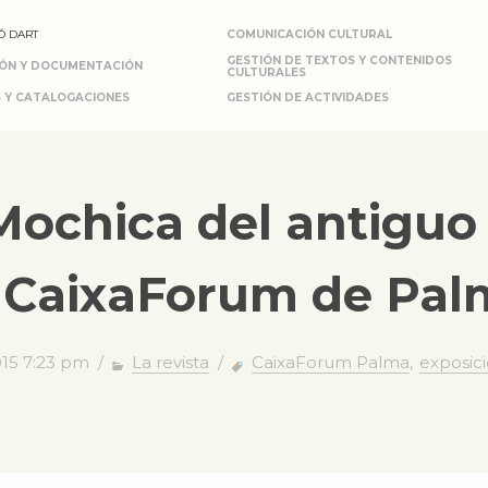
Ó DART
COMUNICACIÓN CULTURAL
GESTIÓN DE TEXTOS Y CONTENIDOS
IÓN Y DOCUMENTACIÓN
CULTURALES
 Y CATALOGACIONES
GESTIÓN DE ACTIVIDADES
 Mochica del antiguo
l CaixaForum de Pal
015 7:23 pm /
La revista
/
CaixaForum Palma
,
exposic