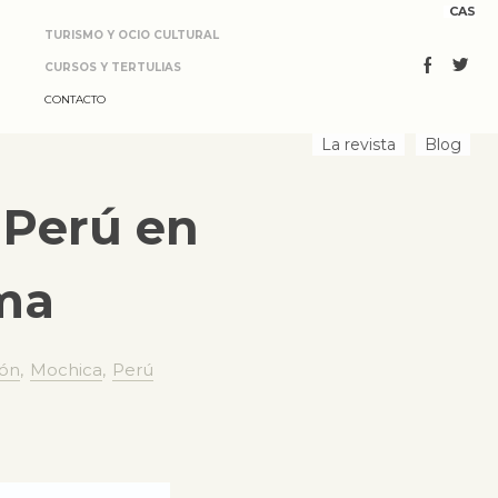
CAS
TURISMO Y OCIO CULTURAL
CURSOS Y TERTULIAS
CONTACTO
La revista
Blog
 Perú en
ma
ión
,
Mochica
,
Perú