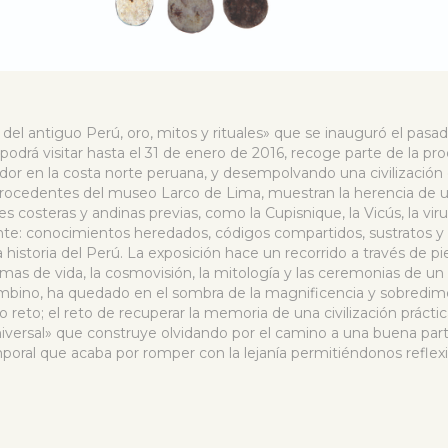
del antiguo Perú, oro, mitos y rituales» que se inauguró el pasa
drá visitar hasta el 31 de enero de 2016, recoge parte de la pro
or en la costa norte peruana, y desempolvando una civilización 
procedentes del museo Larco de Lima, muestran la herencia de una
s costeras y andinas previas, como la Cupisnique, la Vicús, la virus
nte: conocimientos heredados, códigos compartidos, sustratos y 
 historia del Perú. La exposición hace un recorrido a través de pi
ormas de vida, la cosmovisión, la mitología y las ceremonias de u
mbino, ha quedado en el sombra de la magnificencia y sobredime
reto; el reto de recuperar la memoria de una civilización práctica
universal» que construye olvidando por el camino a una buena parte
poral que acaba por romper con la lejanía permitiéndonos reflex