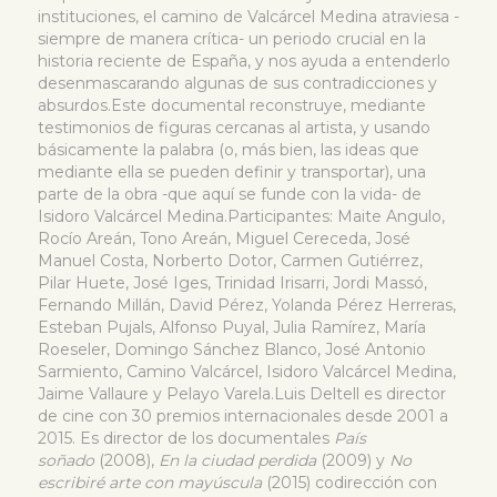
instituciones, el camino de Valcárcel Medina atraviesa -
siempre de manera crítica- un periodo crucial en la
historia reciente de España, y nos ayuda a entenderlo
desenmascarando algunas de sus contradicciones y
absurdos.Este documental reconstruye, mediante
testimonios de figuras cercanas al artista, y usando
básicamente la palabra (o, más bien, las ideas que
mediante ella se pueden definir y transportar), una
parte de la obra -que aquí se funde con la vida- de
Isidoro Valcárcel Medina.Participantes: Maite Angulo,
Rocío Areán, Tono Areán, Miguel Cereceda, José
Manuel Costa, Norberto Dotor, Carmen Gutiérrez,
Pilar Huete, José Iges, Trinidad Irisarri, Jordi Massó,
Fernando Millán, David Pérez, Yolanda Pérez Herreras,
Esteban Pujals, Alfonso Puyal, Julia Ramírez, María
Roeseler, Domingo Sánchez Blanco, José Antonio
Sarmiento, Camino Valcárcel, Isidoro Valcárcel Medina,
Jaime Vallaure y Pelayo Varela.Luis Deltell es director
de cine con 30 premios internacionales desde 2001 a
2015. Es director de los documentales
País
soñado
(2008),
En la ciudad perdida
(2009) y
No
escribiré arte con mayúscula
(2015) codirección con