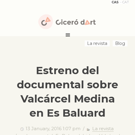
CAS
CAT
La revista
Blog
Estreno del
documental sobre
Valcárcel Medina
en Es Baluard
13 January, 2016 1:07 pm /
La revista