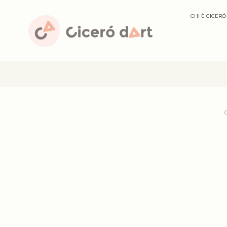
CHI È CICERÓ
C