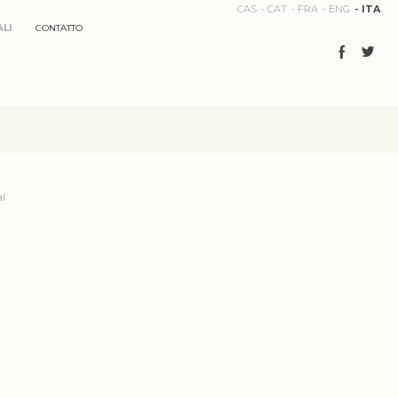
CAS
CAT
FRA
ENG
ITA
LI
CONTATTO
al